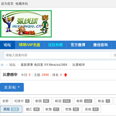
设为首页
收藏本站
论坛
球球/VIP充值
过往补档
官方微博
微信咨询
»
论坛
›
最新赛事 免回复 VX:Meazza1984
›
比赛精华
弧
比赛精华
今日:
0
|
主题:
2896
|
排名:
4
线
球
发新帖
-
全部
纪录片
7
欧国
66
欧冠
251
欧联
122
欧会
7
追
英冠
312
德乙
94
欧预
57
世预
56
其他
83
求