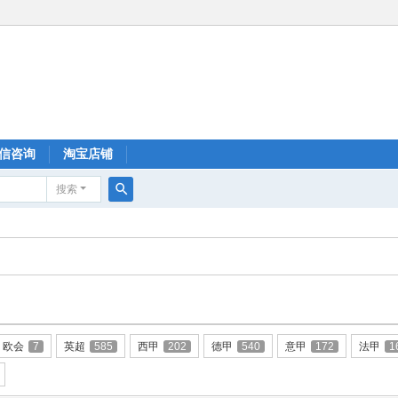
信咨询
淘宝店铺
搜索
搜
索
欧会
7
英超
585
西甲
202
德甲
540
意甲
172
法甲
1