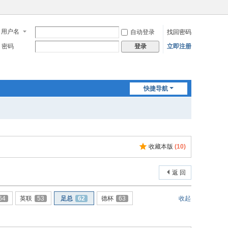
用户名
自动登录
找回密码
密码
立即注册
登录
快捷导航
收藏本版
(
10
)
返 回
64
英联
53
足总
62
德杯
63
收起