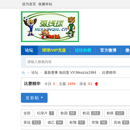
设为首页
收藏本站
论坛
球球/VIP充值
过往补档
官方微博
微
»
论坛
›
最新赛事 免回复 VX:Meazza1984
›
比赛精华
弧
比赛精华
今日:
0
|
主题:
2896
|
排名:
63
线
球
发新帖
-
全部
纪录片
7
欧国
66
欧冠
251
欧联
122
追
英冠
312
德乙
94
欧预
57
世预
56
其他
83
求