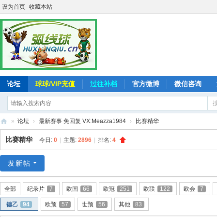
设为首页
收藏本站
论坛
球球/VIP充值
过往补档
官方微博
微信咨询
»
论坛
›
最新赛事 免回复 VX:Meazza1984
›
比赛精华
弧
比赛精华
今日:
0
|
主题:
2896
|
排名:
4
线
球
发新帖
-
全部
纪录片
7
欧国
66
欧冠
251
欧联
122
欧会
7
追
德乙
94
欧预
57
世预
56
其他
83
求