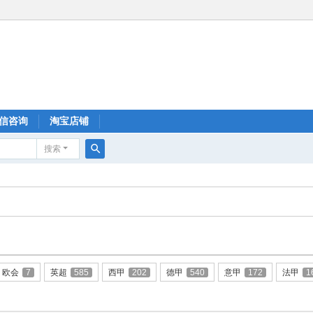
信咨询
淘宝店铺
搜索
搜
索
欧会
7
英超
585
西甲
202
德甲
540
意甲
172
法甲
1