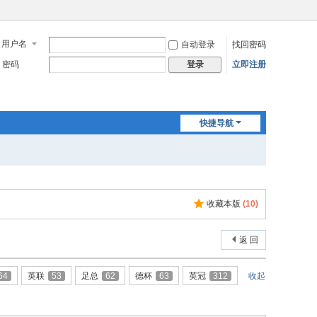
用户名
自动登录
找回密码
密码
立即注册
登录
快捷导航
收藏本版
(
10
)
返 回
64
英联
53
足总
62
德杯
63
英冠
312
收起