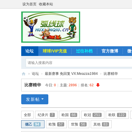
设为首页
收藏本站
论坛
球球/VIP充值
过往补档
官方微博
微
»
论坛
›
最新赛事 免回复 VX:Meazza1984
›
比赛精华
弧
比赛精华
今日:
0
|
主题:
2896
|
排名:
62
线
球
发新帖
-
全部
纪录片
7
欧国
66
欧冠
251
欧联
122
追
德乙
94
欧预
57
世预
56
其他
83
求