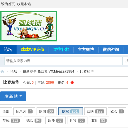
设为首页
收藏本站
论坛
球球/VIP充值
过往补档
官方微博
微信咨询
»
论坛
›
最新赛事 免回复 VX:Meazza1984
›
比赛精华
弧
比赛精华
今日:
0
|
主题:
2896
|
排名:
4
线
球
发新帖
-
全部
纪录片
7
欧国
66
欧冠
251
欧联
122
欧会
7
追
英冠
312
德乙
94
欧预
57
世预
56
其他
83
求