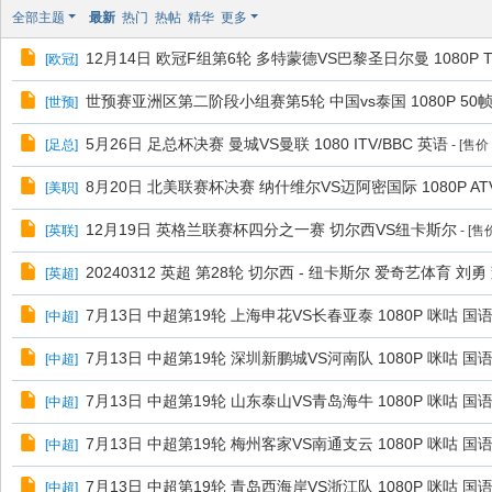
极
全部主题
最新
热门
热帖
精华
更多
致
12月14日 欧冠F组第6轮 多特蒙德VS巴黎圣日尔曼 1080P TN
[
欧冠
]
高
清
世预赛亚洲区第二阶段小组赛第5轮 中国vs泰国 1080P 50帧 
[
世预
]
5月26日 足总杯决赛 曼城VS曼联 1080 ITV/BBC 英语
[
足总
]
- [售价
8月20日 北美联赛杯决赛 纳什维尔VS迈阿密国际 1080P ATV 
[
美职
]
12月19日 英格兰联赛杯四分之一赛 切尔西VS纽卡斯尔
[
英联
]
- [售
20240312 英超 第28轮 切尔西 - 纽卡斯尔 爱奇艺体育 刘勇 
[
英超
]
7月13日 中超第19轮 上海申花VS长春亚泰 1080P 咪咕 国语 
[
中超
]
7月13日 中超第19轮 深圳新鹏城VS河南队 1080P 咪咕 国语 
[
中超
]
7月13日 中超第19轮 山东泰山VS青岛海牛 1080P 咪咕 国语 
[
中超
]
7月13日 中超第19轮 梅州客家VS南通支云 1080P 咪咕 国语 
[
中超
]
7月13日 中超第19轮 青岛西海岸VS浙江队 1080P 咪咕 国语 
[
中超
]