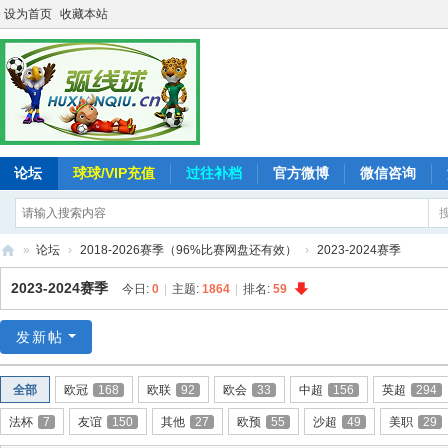
设为首页
收藏本站
论坛
球球/VIP充值
过往补档
官方微博
微信咨询
»
论坛
›
2018-2026赛季（96%比赛网盘还有效）
›
2023-2024赛季
弧
2023-2024赛季
今日:
0
|
主题:
1864
|
排名:
59
线
球
发新帖
-
全部
欧冠
168
欧联
92
欧会
33
中超
156
英超
294
追
法杯
7
友谊
150
其他
27
欧预
55
沙超
49
美职
29
求