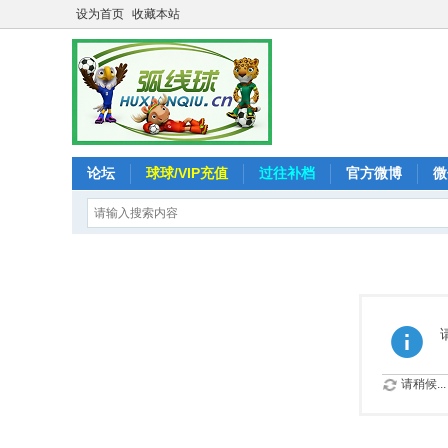
设为首页
收藏本站
论坛
球球/VIP充值
过往补档
官方微博
微
请稍候...