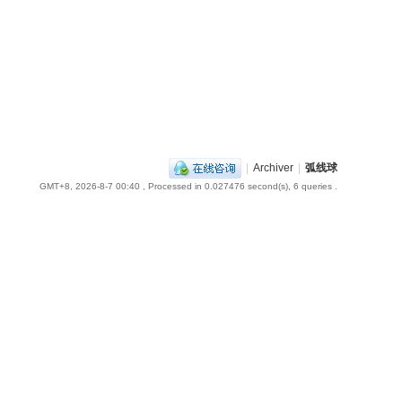
|
Archiver
|
弧线球
GMT+8, 2026-8-7 00:40
, Processed in 0.027476 second(s), 6 queries .