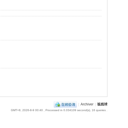
|
Archiver
|
弧线球
GMT+8, 2026-8-9 00:40
, Processed in 0.034109 second(s), 16 queries .