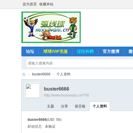
设为首页
收藏本站
论坛
球球/VIP充值
过往补档
官方微博
微
›
buster6666
›
个人资料
弧
buster6666
线
http://www.huxianqiu.cn/?56
球
主题
分享
留言板
个人资料
-
追
buster6666
(UID: 56)
求
邮箱状态
未验证