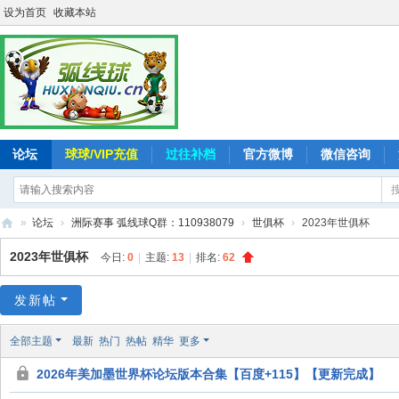
设为首页
收藏本站
论坛
球球/VIP充值
过往补档
官方微博
微信咨询
»
论坛
›
洲际赛事 弧线球Q群：110938079
›
世俱杯
›
2023年世俱杯
弧
2023年世俱杯
今日:
0
|
主题:
13
|
排名:
62
线
球
发新帖
-
全部主题
最新
热门
热帖
精华
更多
追
2026年美加墨世界杯论坛版本合集【百度+115】【更新完成】
求