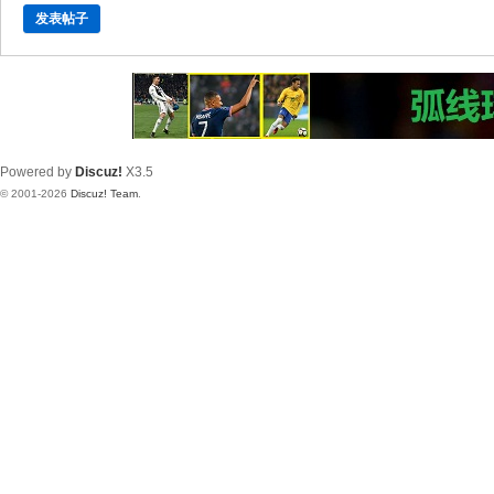
发表帖子
Powered by
Discuz!
X3.5
© 2001-2026
Discuz! Team
.