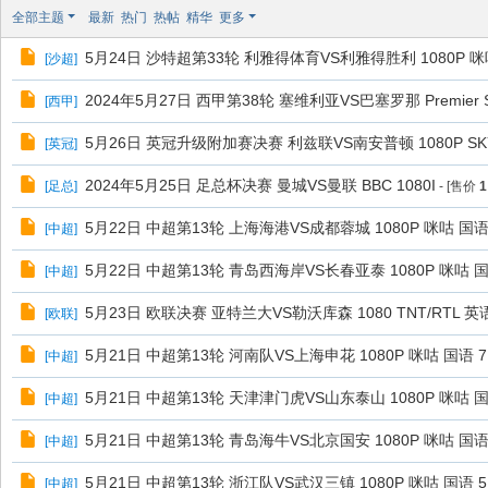
极
全部主题
最新
热门
热帖
精华
更多
致
5月24日 沙特超第33轮 利雅得体育VS利雅得胜利 1080P 咪咕
[
沙超
]
高
清
2024年5月27日 西甲第38轮 塞维利亚VS巴塞罗那 Premier Spo
[
西甲
]
5月26日 英冠升级附加赛决赛 利兹联VS南安普顿 1080P SKY
[
英冠
]
2024年5月25日 足总杯决赛 曼城VS曼联 BBC 1080I
[
足总
]
- [售价
1
5月22日 中超第13轮 上海海港VS成都蓉城 1080P 咪咕 国语 
[
中超
]
5月22日 中超第13轮 青岛西海岸VS长春亚泰 1080P 咪咕 国语
[
中超
]
5月23日 欧联决赛 亚特兰大VS勒沃库森 1080 TNT/RTL 英
[
欧联
]
5月21日 中超第13轮 河南队VS上海申花 1080P 咪咕 国语 7.
[
中超
]
5月21日 中超第13轮 天津津门虎VS山东泰山 1080P 咪咕 国语
[
中超
]
5月21日 中超第13轮 青岛海牛VS北京国安 1080P 咪咕 国语 
[
中超
]
5月21日 中超第13轮 浙江队VS武汉三镇 1080P 咪咕 国语 5.
[
中超
]