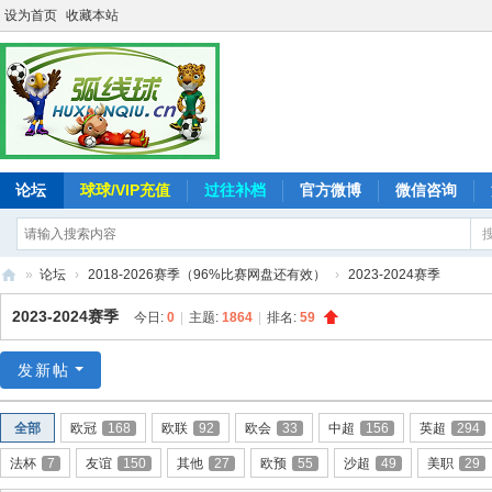
设为首页
收藏本站
论坛
球球/VIP充值
过往补档
官方微博
微信咨询
»
论坛
›
2018-2026赛季（96%比赛网盘还有效）
›
2023-2024赛季
弧
2023-2024赛季
今日:
0
|
主题:
1864
|
排名:
59
线
球
发新帖
-
全部
欧冠
168
欧联
92
欧会
33
中超
156
英超
294
追
法杯
7
友谊
150
其他
27
欧预
55
沙超
49
美职
29
求