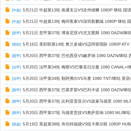
5月21日 中超第13轮 南通支云VS沧州雄狮 1080P 咪咕 国语 
[
中超
]
5月21日 中超第13轮 梅州客家VS深圳新鹏城 1080P 咪咕 国语
[
中超
]
5月21日 意甲第37轮 博洛尼亚VS尤文图斯 1080 DAZN/咪
[
意甲
]
5月16日 美职联第14轮 奥兰多城VS迈阿密国际 1080P ATV
[
美职
]
5月20日 西甲第37轮 巴伦西亚VS赫罗纳 1080 DAZN/咪咕
[
西甲
]
5月20日 法甲第34轮 梅斯VS巴黎圣日尔曼 1080 CANAL+/
[
法甲
]
5月20日 法甲第34轮 勒阿弗尔VS马赛 1080 TNT/咪咕 英语
[
法甲
]
5月20日 西甲第37轮 巴塞罗那VS巴列卡诺 1080 DAZN/咪
[
西甲
]
5月20日 西甲第37轮 比利亚雷亚尔VS皇家马德里 1080 ML
[
西甲
]
5月20日 西甲第37轮 马德里竞技VS奥萨苏纳 1080 ML/咪咕
[
西甲
]
5月19日 英超第38轮 布伦特福德VS纽卡斯尔联 1080P HUB
[
英超
]