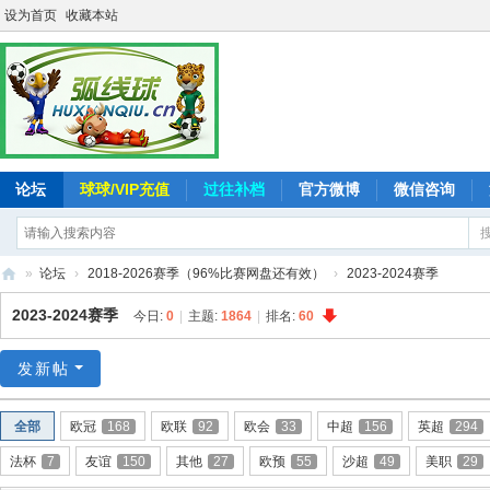
设为首页
收藏本站
论坛
球球/VIP充值
过往补档
官方微博
微信咨询
»
论坛
›
2018-2026赛季（96%比赛网盘还有效）
›
2023-2024赛季
弧
2023-2024赛季
今日:
0
|
主题:
1864
|
排名:
60
线
球
发新帖
-
全部
欧冠
168
欧联
92
欧会
33
中超
156
英超
294
追
法杯
7
友谊
150
其他
27
欧预
55
沙超
49
美职
29
求