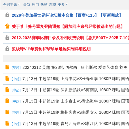
极
全部主题
最新
热门
热帖
精华
更多
致
2026年美加墨世界杯论坛版本合集【百度+115】【更新完成】
高
清
关于禁止账号重复登陆通知【附加回应账号经常被踢出的问题】
2012-2025赛季比赛目录及补档收费说明【总共500T+ 2025.7.10
弧线球VIP年费制和球球单场购买制详细说明
20240312 英超 第28轮 切尔西 - 纽卡斯尔 爱奇艺体育 刘勇 
[
英超
]
7月13日 中超第19轮 上海申花VS长春亚泰 1080P 咪咕 国语 
[
中超
]
7月13日 中超第19轮 深圳新鹏城VS河南队 1080P 咪咕 国语 
[
中超
]
7月13日 中超第19轮 山东泰山VS青岛海牛 1080P 咪咕 国语 
[
中超
]
7月13日 中超第19轮 梅州客家VS南通支云 1080P 咪咕 国语 
[
中超
]
7月13日 中超第19轮 青岛西海岸VS浙江队 1080P 咪咕 国语 
[
中超
]