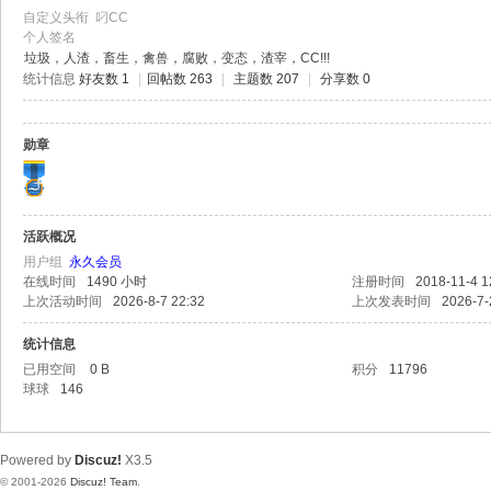
极
自定义头衔
叼CC
致
个人签名
垃圾，人渣，畜生，禽兽，腐败，变态，渣宰，CC!!!
高
统计信息
好友数 1
|
回帖数 263
|
主题数 207
|
分享数 0
清
勋章
活跃概况
用户组
永久会员
在线时间
1490 小时
注册时间
2018-11-4 1
上次活动时间
2026-8-7 22:32
上次发表时间
2026-7-
统计信息
已用空间
0 B
积分
11796
球球
146
Powered by
Discuz!
X3.5
© 2001-2026
Discuz! Team
.