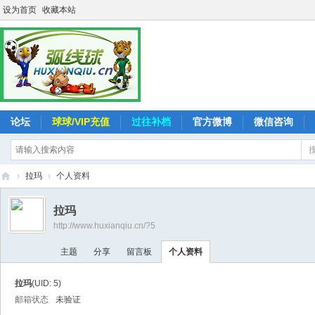
设为首页
收藏本站
论坛
球球/VIP充值
过往补档
官方微博
微信咨询
›
拉玛
›
个人资料
弧
拉玛
线
http://www.huxianqiu.cn/?5
球
主题
分享
留言板
个人资料
-
追
拉玛
(UID: 5)
求
邮箱状态
未验证