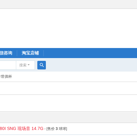
信咨询
淘宝店铺
搜索
搜
8年世俱杯
索
I SNG 现场音 14.7G
- [售价
3
球球]