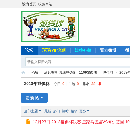
设为首页
收藏本站
论坛
球球/VIP充值
过往补档
官方微博
微
»
论坛
›
洲际赛事 弧线球Q群：110938079
›
世俱杯
›
201
弧
2018年世俱杯
今日:
0
|
主题:
9
|
排名:
38
线
球
发新帖
-
全部主题
最新
热门
热帖
精华
更多
追
12月23日 2018世俱杯决赛 皇家马德里VS阿尔艾因 1080
求