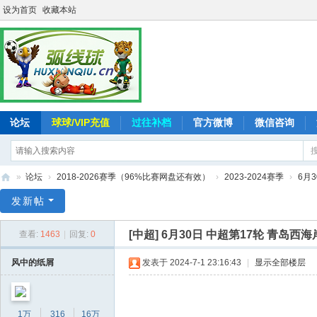
设为首页
收藏本站
论坛
球球/VIP充值
过往补档
官方微博
微信咨询
»
论坛
›
2018-2026赛季（96%比赛网盘还有效）
›
2023-2024赛季
›
6月3
弧
发新帖
线
[中超]
6月30日 中超第17轮 青岛西海岸
查看:
1463
|
回复:
0
球
-
风中的纸屑
发表于 2024-7-1 23:16:43
|
显示全部楼层
追
求
1万
316
16万